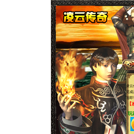
凌云
完成
面即
【
玩